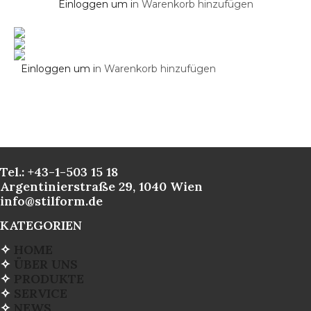
Einloggen um i
n Warenkorb hinzufügen
Einloggen um i
n Warenkorb hinzufügen
Tel.: +43-1-503 15 18
Argentinierstraße 29, 1040 Wien
info@stilform.de
KATEGORIEN
✧
HOME
✧
ÜBER UNS
✧
PRODUKTE
✧
SERVICE
✧
NEWS