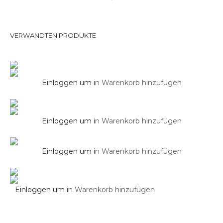
Duschsysteme
VERWANDTEN PRODUKTE
Seitenbrause Eckig SOHO
Duschsysteme
Einloggen um i
n Warenkorb hinzufügen
Regendusche Unterputz 50 cm in Chrom
Duschsäule
Einloggen um i
n Warenkorb hinzufügen
Duschsäule PARK in Schwarz Matt
Duschsysteme
Einloggen um i
n Warenkorb hinzufügen
Seitenbrause Eckig SOHO 2.0
Einloggen um i
n Warenkorb hinzufügen