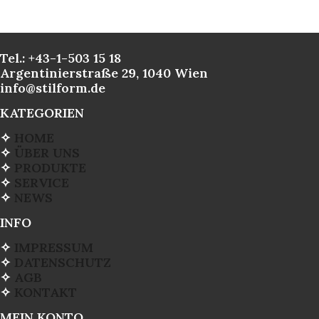
Tel.: +43-1-503 15 18
Argentinierstraße 29, 1040 Wien
info@stilform.de
KATEGORIEN
✧
HOME
✧
ÜBER UNS
✧
PRODUKTE
✧
SERVICE
✧
NEWS
INFO
✧
IMPRESSUM
✧
DATENSCHUTZ
✧
AGB
✧
KONTAKT
MEIN KONTO