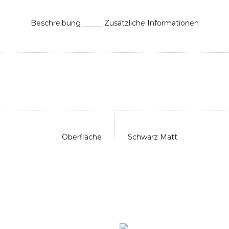
Beschreibung
Zusätzliche Informationen
Oberfläche
Schwarz Matt
Duschsysteme
Duschsäule
endusche XL SOHO 2.0
Duschsäule SKY