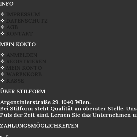
INFO
✧
IMPRESSUM
✧
DATENSCHUTZ
✧
AGB
✧
KONTAKT
MEIN KONTO
✧
ANMELDEN
✧
REGISTRIEREN
✧
MEIN KONTO
✧
WARENKORB
✧
KASSE
ÜBER STILFORM
Argentinierstraße 29, 1040 Wien.
Bei Stilform steht Qualität an oberster Stelle. U
Puls der Zeit sind. Lernen Sie das Unternehmen 
ZAHLUNGSMÖGLICHKEITEN