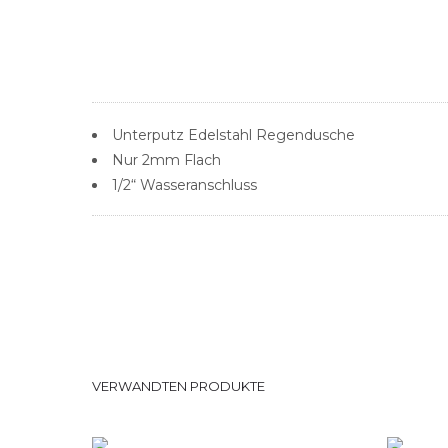
Unterputz Edelstahl Regendusche
Nur 2mm Flach
1/2“ Wasseranschluss
Duschsysteme
REGENDUSCHE 80 X 80 CM
VERWANDTEN PRODUKTE
LED
Reg