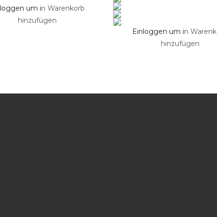
nloggen um i
n Warenkorb
hinzufügen
Einloggen um i
n Warenk
hinzufügen