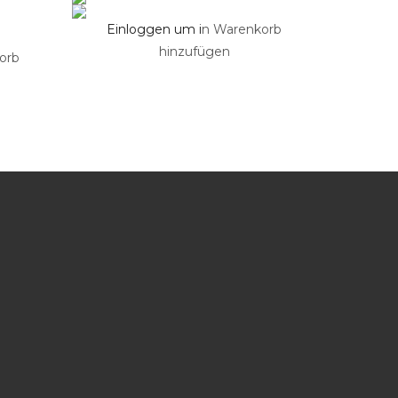
Einloggen um i
n Warenkorb
hinzufügen
orb