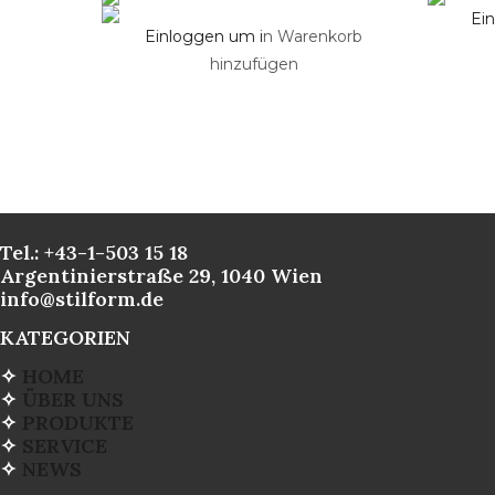
Ei
Einloggen um i
n Warenkorb
hinzufügen
Tel.: +43-1-503 15 18
Argentinierstraße 29, 1040 Wien
info@stilform.de
KATEGORIEN
✧
HOME
✧
ÜBER UNS
✧
PRODUKTE
✧
SERVICE
✧
NEWS