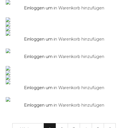
Design WC/Bidet Handbrause Komplettset
– Rund Schwarz Matt
Einloggen um i
n Warenkorb hinzufügen
Duschsysteme
Design WC/Bidet Handbrause Komplettset
Mini
Einloggen um i
n Warenkorb hinzufügen
Duschsysteme
Design WC/Bidet Handbrause Komplettset
Mini Schwarz Matt
Einloggen um i
n Warenkorb hinzufügen
Duschsysteme
Design WC/Bidet Handbrause Komplettset
mit Mischer
Einloggen um i
n Warenkorb hinzufügen
Einloggen um i
n Warenkorb hinzufügen