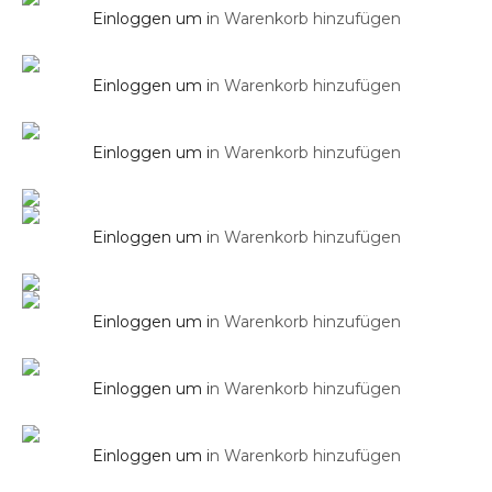
Einloggen um i
n Warenkorb hinzufügen
Brausestange SOHO 2.0 in Chrom
Duschsysteme
Einloggen um i
n Warenkorb hinzufügen
Zubehör
Brausestange SOHO 2.0 in Schwarz Matt
Design Eckventil 1/2″ mit 3/8″ Anschluss in
Chrom
Einloggen um i
n Warenkorb hinzufügen
Zubehör
Design Eckventil 1/2″ mit 3/8″ Anschluss in
Schwarz Matt mit Filter
Einloggen um i
n Warenkorb hinzufügen
Duschsysteme
Einloggen um i
n Warenkorb hinzufügen
Design WC/Bidet Handbrause
Duschsysteme
Einloggen um i
n Warenkorb hinzufügen
Duschsysteme
Design WC/Bidet Handbrause – Massiv Rund
Design WC/Bidet Handbrause Komplettset
– Rund
Einloggen um i
n Warenkorb hinzufügen
Duschsysteme