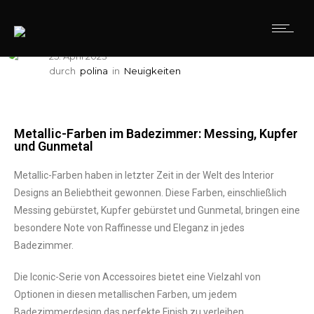
25. April 2023
durch
polina
in
Neuigkeiten
Metallic-Farben im Badezimmer: Messing, Kupfer
und Gunmetal
Metallic-Farben haben in letzter Zeit in der Welt des Interior
Designs an Beliebtheit gewonnen. Diese Farben, einschließlich
Messing gebürstet, Kupfer gebürstet und Gunmetal, bringen eine
besondere Note von Raffinesse und Eleganz in jedes
Badezimmer.
Die Iconic-Serie von Accessoires bietet eine Vielzahl von
Optionen in diesen metallischen Farben, um jedem
Badezimmerdesign das perfekte Finish zu verleihen.