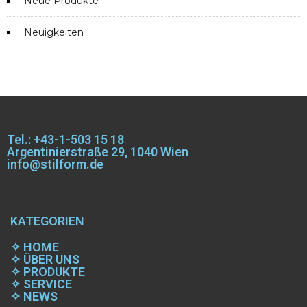
Neue Produkte
Neuigkeiten
Tel.: +43-1-503 15 18
Argentinierstraße 29, 1040 Wien
info@stilform.de
KATEGORIEN
✧
HOME
✧
ÜBER UNS
✧
PRODUKTE
✧
SERVICE
✧
NEWS