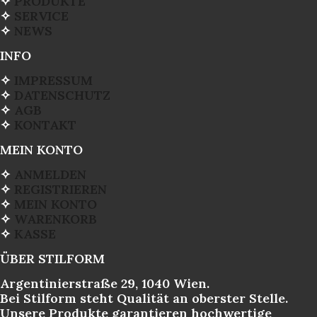
✧
PRODUKTE
✧
SERVICE
✧
NEWS
INFO
✧
IMPRESSUM
✧
DATENSCHUTZ
✧
AGB
✧
KONTAKT
MEIN KONTO
✧
ANMELDEN
✧
REGISTRIEREN
✧
MEIN KONTO
✧
WARENKORB
✧
KASSE
ÜBER STILFORM
Argentinierstraße 29, 1040 Wien.
Bei Stilform steht Qualität an oberster Stelle.
Unsere Produkte garantieren hochwertige