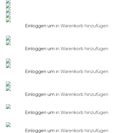
Armaturen
Stilform Waschtischarmatur Park 2.0 in
Chrom
Einloggen um i
n Warenkorb hinzufügen
Armaturen
Stilform Waschtischarmatur Park 2.0 in
Schwarz Matt
Einloggen um i
n Warenkorb hinzufügen
Armaturen
Unterputz Dusch Armatur mit Umsteller
SOHO 2.0
Einloggen um i
n Warenkorb hinzufügen
Armaturen
Einloggen um i
n Warenkorb hinzufügen
Armaturen
Unterputz Duscharmatur mit Umsteller ELLE
Unterputz Duscharmatur mit Umsteller
PARK
Einloggen um i
n Warenkorb hinzufügen
Armaturen
Unterputz Duscharmatur mit Umsteller
PARK in Schwarz Matt
Einloggen um i
n Warenkorb hinzufügen