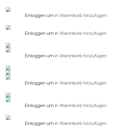
Armaturen
Einloggen um i
n Warenkorb hinzufügen
Duschsysteme
Unterputz Waschtischarmatur SOHO
Wandhalterung für Regendusche aus
massivem Messing verchromt
Einloggen um i
n Warenkorb hinzufügen
Duschsysteme
Wandhalterung für Regendusche in Chrom
in 400 mm
Einloggen um i
n Warenkorb hinzufügen
Duschsysteme
Wandhalterung für Regendusche in
Schwarz Matt in 400 mm
Einloggen um i
n Warenkorb hinzufügen
Duschsysteme
Einloggen um i
n Warenkorb hinzufügen
Wandschlussbogen Eckig
Duschsysteme
Einloggen um i
n Warenkorb hinzufügen
Wandschlussbogen mit Halterung Eckig