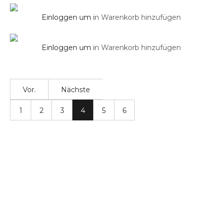
Duschsysteme
Einloggen um i
n Warenkorb hinzufügen
Wandschlussbogen mit Halterung Rund
Einloggen um i
n Warenkorb hinzufügen
Vor.
Nächste
1
2
3
4
5
6