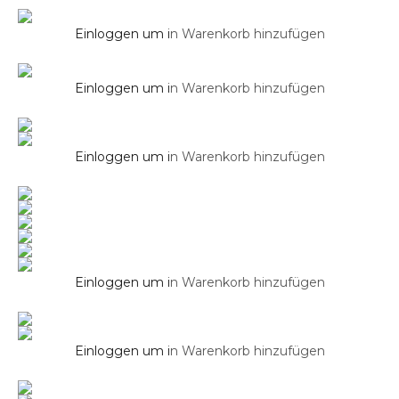
WCs
Einloggen um i
n Warenkorb hinzufügen
WCs
SOHO 2.0
Soho Hänge WC ohne Unterspülrand,
Schwarz Glanz
Einloggen um i
n Warenkorb hinzufügen
WCs
Soho Hänge WC ohne Unterspülrand,
Schwarz Matt
Einloggen um i
n Warenkorb hinzufügen
WCs
Soho Hänge WC ohne Unterspülrand, Weiß
Hochglanz
Einloggen um i
n Warenkorb hinzufügen
WCs
Soho Hänge WC ohne Unterspülrand, Weiss
Matt
Einloggen um i
n Warenkorb hinzufügen