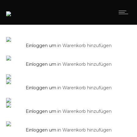
Duschsysteme
PRODUKTE
Regendusche XL SOHO 2.0
Duschsysteme
Einloggen um i
n Warenkorb hinzufügen
Regendusche XXL PARK 60 x 60 cm
Duschsysteme
Einloggen um i
n Warenkorb hinzufügen
Seitenbrause Eckig SOHO
Duschsysteme
Einloggen um i
n Warenkorb hinzufügen
Seitenbrause Eckig SOHO 2.0
Ablaufarmaturen
Einloggen um i
n Warenkorb hinzufügen
Siphon Minimal in Chrom
Ablaufarmaturen
Einloggen um i
n Warenkorb hinzufügen
Siphon Minimal in Schwarz Matt