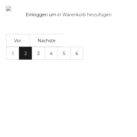
Einloggen um i
n Warenkorb hinzufügen
Vor.
Nächste
1
2
3
4
5
6