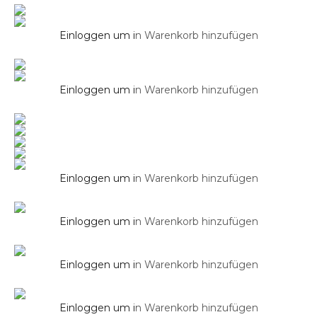
Edles Glas Duschpaneel mit Thermostat in
Weiss
Einloggen um i
n Warenkorb hinzufügen
Duschpaneel
Edles Glas Duschpaneel mit Thermostat
Schwarz
Einloggen um i
n Warenkorb hinzufügen
Badewannen
Einloggen um i
n Warenkorb hinzufügen
Freistehende Badewanne ELLE
Badewannen
Einloggen um i
n Warenkorb hinzufügen
Freistehende Badewanne PARK
Badewannen
Einloggen um i
n Warenkorb hinzufügen
Freistehende Badewanne SOHO
Badewannen
Einloggen um i
n Warenkorb hinzufügen
Freistehende Badewanne SOHO 2.0