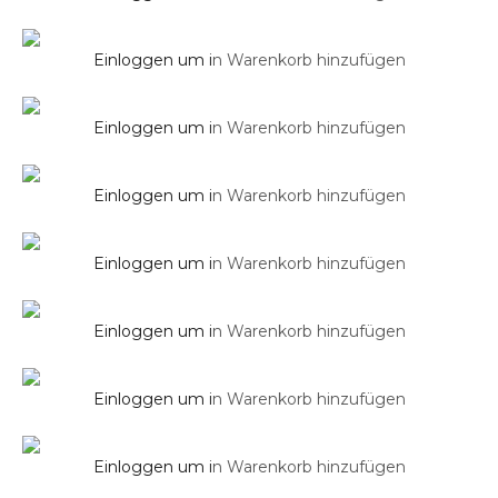
Duscharmatur ELLE
Duscharmatur Thermostat Aufputz
HIGHLINE
Einloggen um i
n Warenkorb hinzufügen
Armaturen
Einloggen um i
n Warenkorb hinzufügen
Duscharmatur Thermostat Aufputz PARK
Accessoires
Einloggen um i
n Warenkorb hinzufügen
Duschhocker BROOKLYN
Accessoires
Einloggen um i
n Warenkorb hinzufügen
Duschhocker MANHATTAN
Accessoires
Einloggen um i
n Warenkorb hinzufügen
Duschhocker QUEENS
Duschsäule
Einloggen um i
n Warenkorb hinzufügen
Duschsäule PARK in Chrom
Duschsäule
Einloggen um i
n Warenkorb hinzufügen
Duschsäule PARK in Schwarz Matt