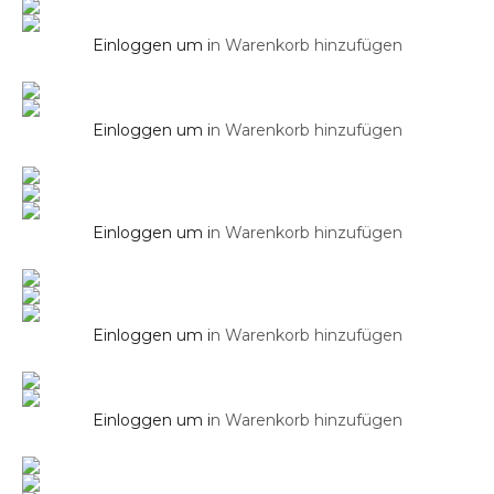
Waschbecken Chelsy in Weiß Matt 400 x
400 x 145 mm
Einloggen um i
n Warenkorb hinzufügen
Gäste WC Waschbecken
Einloggen um i
n Warenkorb hinzufügen
Waschbecken ELLE aus Mineralguss
Waschbecken
Waschbecken Marina 3.0 Schwarz Matt 55
cm
Einloggen um i
n Warenkorb hinzufügen
Aufsatz Waschbecken
Einloggen um i
n Warenkorb hinzufügen
Waschbecken MARINA 50 cm
Aufsatz Waschbecken
Einloggen um i
n Warenkorb hinzufügen
Waschbecken PARK in Antrazit