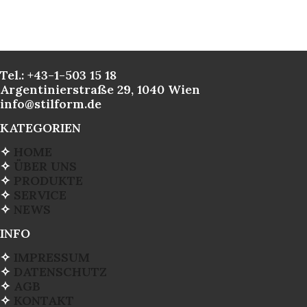
Tel.: +43-1-503 15 18
Argentinierstraße 29, 1040 Wien
info@stilform.de
KATEGORIEN
✧
HOME
✧
ÜBER UNS
✧
PRODUKTE
✧
SERVICE
✧
NEWS
INFO
✧
IMPRESSUM
✧
DATENSCHUTZ
✧
AGB
✧
KONTAKT