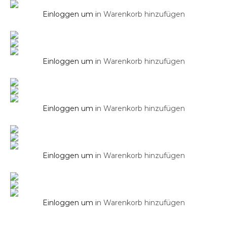
Waschbecken SOHO 40×40 cm in Brilliant
Weiss
Einloggen um i
n Warenkorb hinzufügen
Aufsatz Waschbecken
Waschbecken SOHO 46×42 cm in Brilliant
Weiss
Einloggen um i
n Warenkorb hinzufügen
Aufsatz Waschbecken
Waschbecken SOHO 46×42 cm in Schwarz
Matt
Einloggen um i
n Warenkorb hinzufügen
Aufsatz Waschbecken
Waschbecken SOHO 48×37 cm in Brilliant
Weiß
Einloggen um i
n Warenkorb hinzufügen
Einloggen um i
n Warenkorb hinzufügen