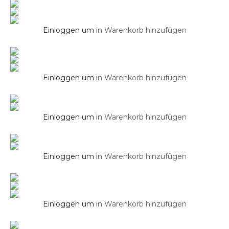
Waschbecken Rund HIGHLINE 40 cm in
Weiß Matt
Einloggen um i
n Warenkorb hinzufügen
Aufsatz Waschbecken
Waschbecken SOHO 2.0 55 cm in Brillant
Weiß
Einloggen um i
n Warenkorb hinzufügen
Aufsatz Waschbecken
Waschbecken SOHO 2.0 55 cm in Schwarz
Matt
Einloggen um i
n Warenkorb hinzufügen
Aufsatz Waschbecken
Waschbecken SOHO 36×36 cm in Brilliant
Weiß
Einloggen um i
n Warenkorb hinzufügen
Aufsatz Waschbecken
Einloggen um i
n Warenkorb hinzufügen
Waschbecken SOHO 36×36 cm in Weiß Matt
Aufsatz Waschbecken